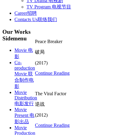
TV Drama 电视剧
TV Program 电视节目
Career
招聘
Contacts Us
联络我们
Our
Works
Sidemenu
Peace Breaker
Movie 电
破局
影
Co-
(2017)
production
Continue Reading
Movie 联
合制作电
影
Movie
The Viral Factor
Distribution
电影发行
逆战
Movie
(2012)
Present 电
影出品
Continue Reading
Movie
Production