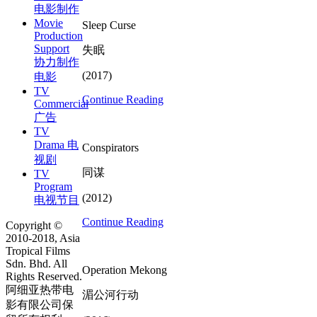
电影制作
Movie
Sleep Curse
Production
Support
失眠
协力制作
(2017)
电影
TV
Continue Reading
Commercial
广告
TV
Drama 电
Conspirators
视剧
同谋
TV
Program
(2012)
电视节目
Continue Reading
Copyright ©
2010-2018, Asia
Tropical Films
Sdn. Bhd. All
Operation Mekong
Rights Reserved.
阿细亚热带电
湄公河行动
影有限公司保