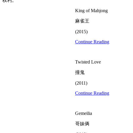
权利。
King of Mahjong
麻雀王
(2015)
Continue Reading
Twisted Love
撞鬼
(2011)
Continue Reading
Gemeilia
哥妹俩